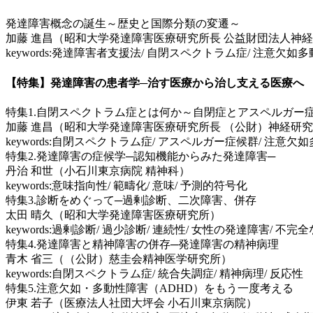
発達障害概念の誕生～歴史と国際分類の変遷～
加藤 進昌（昭和大学発達障害医療研究所長 公益財団法人神
keywords:発達障害者支援法/ 自閉スペクトラム症/ 注意欠如
【特集】発達障害の患者学─治す医療から治し支える医療へ
特集1.自閉スペクトラム症とは何か～自閉症とアスペルガー
加藤 進昌（昭和大学発達障害医療研究所長 （公財）神経研究
keywords:自閉スペクトラム症/ アスペルガー症候群/ 注意欠
特集2.発達障害の症候学─認知機能からみた発達障害─
丹治 和世（小石川東京病院 精神科）
keywords:意味指向性/ 範疇化/ 意味/ 予測的符号化
特集3.診断をめぐって─過剰診断、二次障害、併存
太田 晴久（昭和大学発達障害医療研究所）
keywords:過剰診断/ 過少診断/ 連続性/ 女性の発達障害/ 不
特集4.発達障害と精神障害の併存─発達障害の精神病理
青木 省三（（公財）慈圭会精神医学研究所）
keywords:自閉スペクトラム症/ 統合失調症/ 精神病理/ 反応性
特集5.注意欠如・多動性障害（ADHD）をもう一度考える
伊東 若子（医療法人社団大坪会 小石川東京病院）