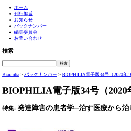
ホーム
刊行趣旨
お知らせ
バックナンバー
編集委員会
お問い合わせ
検索
Biophilia
>
バックナンバー
>
BIOPHILIA電子版34号（2020年
BIOPHILIA電子版34号（202
発達障害の患者学─治す医療から治
特集: