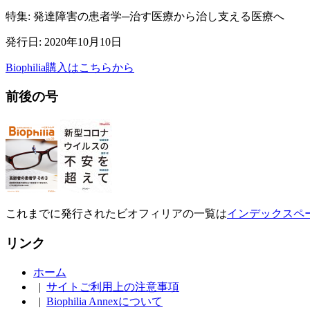
特集: 発達障害の患者学─治す医療から治し支える医療へ
発行日: 2020年10月10日
Biophilia購入はこちらから
前後の号
これまでに発行されたビオフィリアの一覧は
インデックスペ
リンク
ホーム
|
サイトご利用上の注意事項
|
Biophilia Annexについて