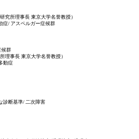
経研究所理事長 東京大学名誉教授）
多動症/ アスペルガー症候群
症候群
所理事長 東京大学名誉教授）
如多動症
完全な診断基準/ 二次障害