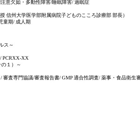
成人期注意欠如・多動性障害/睡眠障害/ 過眠症
授 信州大学医学部附属病院子どものこころ診療部 部長）
 児童期/ 成人期
ルス～
/ PCRXX-XX
その１）～
ィット/ 審査専門協議/審査報告書/ GMP 適合性調査/ 薬事・食品衛