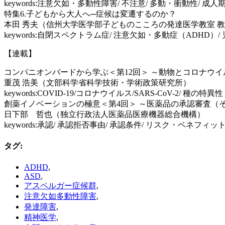
keywords:注意欠如・多動性障害/ 不注意/ 多動・衝動性/ 
特集6.子どもから大人へ─症候は変遷するのか？
本田 秀夫（信州大学医学部子どものこころの発達医学教室 教
keywords:自閉スペクトラム症/ 注意欠如・多動症（ADHD）/
【連載】
コンパニオンバードから学ぶ＜第12回＞ ～動物とコロナウイ
重茂 浩美（文部科学省科学技術・学術政策研究所）
keywords:COVID-19/コロナウイルス/SARS-CoV-2/ 種の特異性 
創薬イノベーションの極意＜第4回＞ ～医薬品の承認審査（
日下部 哲也（独立行政法人医薬品医療機器総合機構）
keywords:承認/ 承認拒否事由/ 承認条件/ リスク・ベネフ
タグ
:
ADHD
,
ASD
,
アスペルガー症候群
,
注意欠如多動性障害
,
発達障害
,
精神医学
,